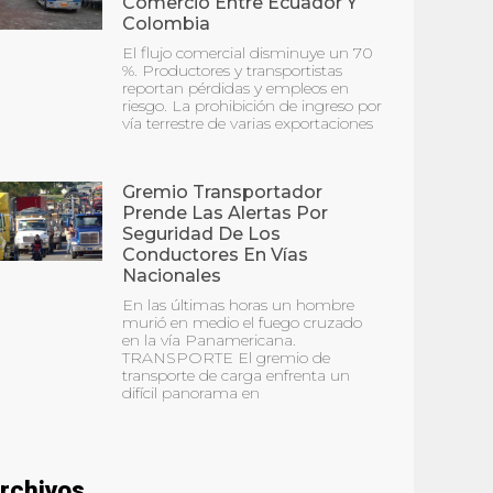
Comercio Entre Ecuador Y
Colombia
El flujo comercial disminuye un 70
%. Productores y transportistas
reportan pérdidas y empleos en
riesgo. La prohibición de ingreso por
vía terrestre de varias exportaciones
Gremio Transportador
Prende Las Alertas Por
Seguridad De Los
Conductores En Vías
Nacionales
En las últimas horas un hombre
murió en medio el fuego cruzado
en la vía Panamericana.
TRANSPORTE El gremio de
transporte de carga enfrenta un
difícil panorama en
rchivos