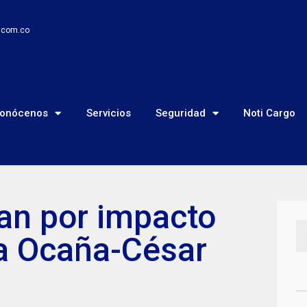
o.com.co
onócenos
Servicios
Seguridad
Noti Cargo
an por impacto
vía Ocaña-César