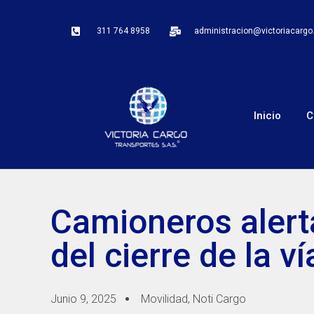
311 764 8958
administracion@victoriacarg
Inicio
C
Camioneros alert
del cierre de la 
Junio 9, 2025
Movilidad
,
Noti Cargo