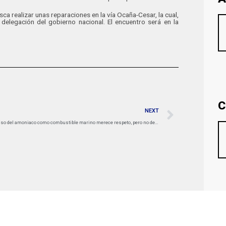
ca realizar unas reparaciones en la vía Ocaña-Cesar, la cual,
delegación del gobierno nacional. El encuentro será en la
C
NEXT
«Uso del amoniaco como combustible marino merece respeto, pero no debe ser temido»