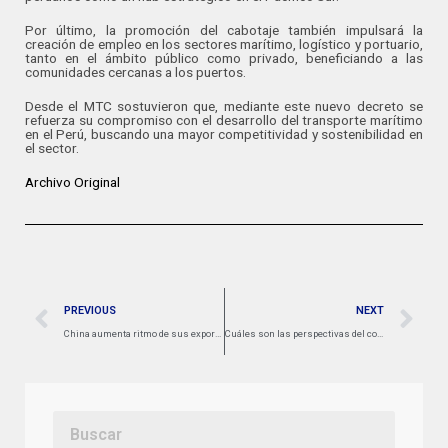
Por último, la promoción del cabotaje también impulsará la
creación de empleo en los sectores marítimo, logístico y portuario,
tanto en el ámbito público como privado, beneficiando a las
comunidades cercanas a los puertos.
Desde el MTC sostuvieron que, mediante este nuevo decreto se
refuerza su compromiso con el desarrollo del transporte marítimo
en el Perú, buscando una mayor competitividad y sostenibilidad en
el sector.
Archivo Original
PREVIOUS
NEXT
China aumenta ritmo de sus exportaciones y se acerca a máximos de la pandemia ante amenazas arancelarias de Trump
Cuáles son las perspectivas del comercio marítimo entre América Latina y China en 2025