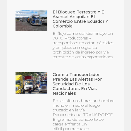
El Bloqueo Terrestre Y El
Arancel Aniquilan El
Comercio Entre Ecuador Y
Colombia
El flujo comercial disminuye un
70 %. Productores y
transportistas reportan pérdidas
y empleos en riesgo. La
prohibición de ingreso por vía
terrestre de varias exportaciones
Gremio Transportador
Prende Las Alertas Por
Seguridad De Los
Conductores En Vías
Nacionales
En las últimas horas un hombre
murió en medio el fuego
cruzado en la vía
Panamericana. TRANSPORTE
El gremio de transporte de
carga enfrenta un
difícil panorama en