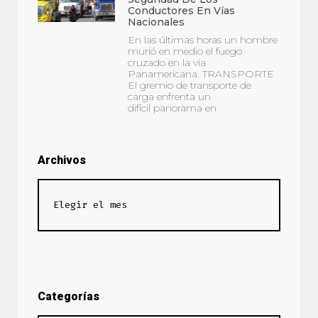
Conductores En Vías
Nacionales
En las últimas horas un hombre
murió en medio el fuego
cruzado en la vía
Panamericana. TRANSPORTE
El gremio de transporte de
carga enfrenta un
difícil panorama en
Archivos
Categorías