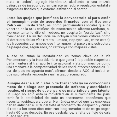
mata a todos”, agregó Hernández, aludiendo a una mezcla
peligrosa de inseguridad en carreteras, sobrerregulación estatal y
exigencias fiscales que estarían asfixiando al sector.
Entre las quejas que justifican la convocatoria al paro están
el incumplimiento de acuerdos firmados con el Gobierno
Petro en julio de 2024,
así como problemáticas locales que los
voceros de la ACC califican de insostenibles. Alfonso Medrano, su
representante, lo dijo sin rodeos, no aceptarán “palabritas”, sino
“realidades”. En su denuncia se incluyen situaciones críticas como
el deterioro de las vías (Pasto-Tumaco, Popayán-Cali, entre otras),
los frecuentes derrumbes que interrumpen el paso y una estructura
de peajes que, según ellos, no retribuye con mejoras viales.
A eso se suma la inestabilidad en zonas clave de la vía
Panamericana y la incertidumbre que generó la posible reapertura
de la frontera al transporte internacional, vista por muchos como
una amenaza a la competitividad de los conductores nacionales. “El
sur del país no aguanta más”, afirman desde la ACC, al insistir en
que su protesta responde a un hartazgo acumulado.
Aunque desde el Ministerio de Transporte ya se convocó una
mesa de diálogo con presencia de Defensa y autoridades
locales, el riesgo de que el paro se materialice sigue latente.
En juego no solo está la movilidad en el suroccidente del país,
también la estabilidad de todo un ecosistema económico que
necesita liquidez para operar. Hernández explicó que las empresas
deben anticipar el 70% del flete al momento del despacho y cubrir
el resto a los cinco días, mientras los generadores de carga pagan
hasta 60 días después. En ese desbalance, la falta de flujo de caja
puede ser letal.