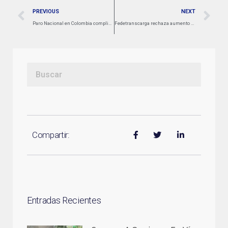
PREVIOUS
NEXT
Paro Nacional en Colombia complica la economía con bloqueos viales: gremio de transportadores estima pérdidas millonarias
Fedetranscarga rechaza aumento en la retefuente y alerta por grave impacto en el transporte de carga
Compartir:
Entradas Recientes