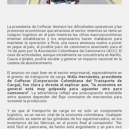
La presidenta de Colfecar destacó las dificultades operativas y las
presiones económicas que atraviesa el sector mientras se teme un
colapso logístico en el país mientras las cifras macroeconómicas
intentan estabilizarse y los empresarios hacen malabares para
mantener la operación a flote, una nueva amenaza vuelve a poner
en jaque al país, el posible paro de camioneros anunciado para el
16 de junio por la Asociación Colombiana de Camioneros (ACC). El
cese de actividades, aunque inicialmente se concentraría en Nariño,
Cauca e Ipiales, podría escalar y generar un impacto nacional en la
cadena de abastecimiento.
El anuncio no cayó bien en el sector empresarial, especialmente en
el gremio de transporte de carga.
Nidia Hernández, presidenta
de Colfecar (Corporación Colombiana del Transporte de
Carga), fue clara y directa al explicar que, “la economía en
general está muy golpeada para aguantar otro paro
camionero”.
La advertencia reflejó una preocupación extendida
entre quienes dependen del flujo constante de mercancías para
sostener la producción.
Y es que el transporte de carga no es solo un componente
logístico, es un nervio vital de la economía colombiana. Cualquier
alteración se siente en las góndolas de los supermercados, en los
inventarios de las fábricas, en el precio final al consumidor. “No
está fácil el panorama, de hecho está angustiante y un paro nos