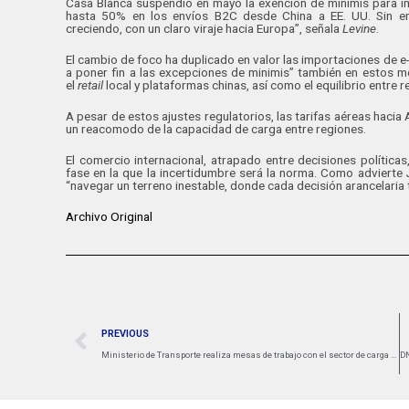
Casa Blanca suspendió en mayo la exención de minimis para i
hasta 50% en los envíos B2C desde China a EE. UU. Sin em
creciendo, con un claro viraje hacia Europa”, señala
Levine
.
El cambio de foco ha duplicado en valor las importaciones de 
a poner fin a las excepciones de minimis” también en estos m
el
retail
local y plataformas chinas, así como el equilibrio entre re
A pesar de estos ajustes regulatorios, las tarifas aéreas haci
un reacomodo de la capacidad de carga entre regiones.
El comercio internacional, atrapado entre decisiones política
fase en la que la incertidumbre será la norma. Como advierte
“navegar un terreno inestable, donde cada decisión arancelaria 
Archivo Original
PREVIOUS
Ministerio de Transporte realiza mesas de trabajo con el sector de carga para socializar la actualización de la estructura de costos del SICE-TAC