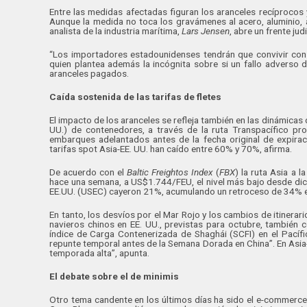
Entre las medidas afectadas figuran los aranceles recíprocos 
Aunque la medida no toca los gravámenes al acero, aluminio, aut
analista de la industria marítima,
Lars Jensen
, abre un frente jud
“Los importadores estadounidenses tendrán que convivir con 
quien plantea además la incógnita sobre si un fallo adverso 
aranceles pagados.
Caída sostenida de las tarifas de fletes
El impacto de los aranceles se refleja también en las dinámicas
UU.) de contenedores, a través de la ruta Transpacífico pr
embarques adelantados antes de la fecha original de expirac
tarifas spot Asia-EE. UU. han caído entre 60% y 70%, afirma.
De acuerdo con el
Baltic Freightos Index
(
FBX
) la ruta Asia a 
hace una semana, a US$1.744/FEU, el nivel más bajo desde dici
EE.UU. (USEC) cayeron 21%, acumulando un retroceso de 34% 
En tanto, los desvíos por el Mar Rojo y los cambios de itinera
navieros chinos en EE. UU., previstas para octubre, también 
índice de Carga Contenerizada de Shaghái (SCFI) en el Pacíf
repunte temporal antes de la Semana Dorada en China”. En Asia-E
temporada alta”, apunta.
El debate sobre el de minimis
Otro tema candente en los últimos días ha sido el e-commerce,