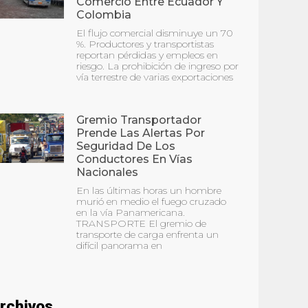
Comercio Entre Ecuador Y
Colombia
El flujo comercial disminuye un 70
%. Productores y transportistas
reportan pérdidas y empleos en
riesgo. La prohibición de ingreso por
vía terrestre de varias exportaciones
Gremio Transportador
Prende Las Alertas Por
Seguridad De Los
Conductores En Vías
Nacionales
En las últimas horas un hombre
murió en medio el fuego cruzado
en la vía Panamericana.
TRANSPORTE El gremio de
transporte de carga enfrenta un
difícil panorama en
rchivos