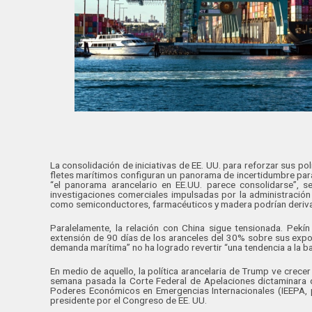
La consolidación de iniciativas de EE. UU. para reforzar sus pol
fletes marítimos configuran un panorama de incertidumbre para
“el panorama arancelario en EE.UU. parece consolidarse”, 
investigaciones comerciales impulsadas por la administració
como semiconductores, farmacéuticos y madera podrían deriva
Paralelamente, la relación con China sigue tensionada. Pekín
extensión de 90 días de los aranceles del 30% sobre sus expo
demanda marítima” no ha logrado revertir “una tendencia a la ba
En medio de aquello, la política arancelaria de Trump ve crecer 
semana pasada la Corte Federal de Apelaciones dictaminara q
Poderes Económicos en Emergencias Internacionales (IEEPA, p
presidente por el Congreso de EE. UU.