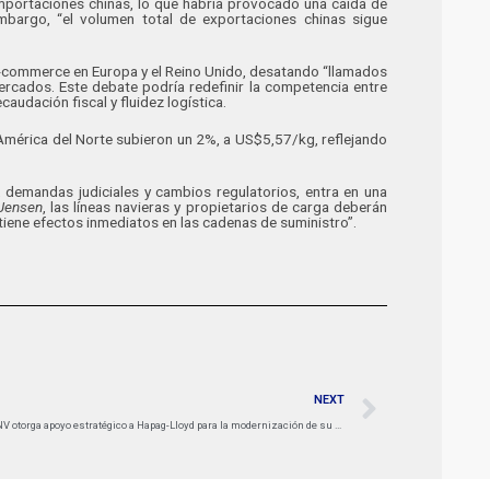
mportaciones chinas, lo que habría provocado una caída de
bargo, “el volumen total de exportaciones chinas sigue
e-commerce en Europa y el Reino Unido, desatando “llamados
ercados. Este debate podría redefinir la competencia entre
caudación fiscal y fluidez logística.
a América del Norte subieron un 2%, a US$5,57/kg, reflejando
s, demandas judiciales y cambios regulatorios, entra en una
Jensen
, las líneas navieras y propietarios de carga deberán
tiene efectos inmediatos en las cadenas de suministro”.
NEXT
DNV otorga apoyo estratégico a Hapag-Lloyd para la modernización de su flota