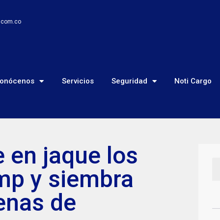
o.com.co
onócenos
Servicios
Seguridad
Noti Cargo
e en jaque los
mp y siembra
enas de