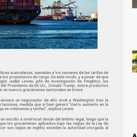
íticas arancelarias, sumadas a los vaivenes de las tarifas de
 los propietarios de carga. De este modo, y a pesar de que
según
Judah Levine
, jefe de investigación de
Freightos
, las
n del Presidente de EE.UU., Donald Trump, sobre productos
r en nuevos gravámenes sectoriales en breve.
 enviará un negociador de alto nivel a Washington tras la
rtaciones, medida que si bien generó “cierto aumento en la
ja en volúmenes y tarifas”, explica
Levine
.
un escollo a nivel local desde del ámbito legal, luego que la
ue los gravámenes aplicados bajo las reglas de la Ley de
or sus siglas en inglés) exceden la autoridad otorgada al
A