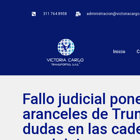
311 764 8958
administracion@victoriacarg
Inicio
C
Fallo judicial pon
aranceles de Tru
dudas en las cad