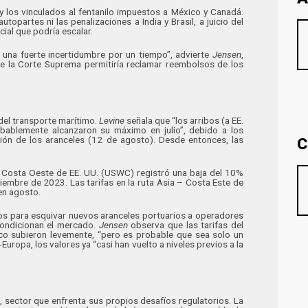
y los vinculados al fentanilo impuestos a México y Canadá.
opartes ni las penalizaciones a India y Brasil, a juicio del
icial que podría escalar.
una fuerte incertidumbre por un tiempo”, advierte
Jensen
,
de la Corte Suprema permitiría reclamar reembolsos de los
 del transporte marítimo.
Levine
señala que “los arribos (a EE.
obablemente alcanzaron su máximo en julio”, debido a los
C
ión de los aranceles (12 de agosto). Desde entonces, las
la Costa Oeste de EE. UU. (USWC) registró una baja del 10%
embre de 2023. Las tarifas en la ruta Asia – Costa Este de
en agosto.
rios para esquivar nuevos aranceles portuarios a operadores
condicionan el mercado.
Jensen
observa que las tarifas del
ico subieron levemente, “pero es probable que sea solo un
uropa, los valores ya “casi han vuelto a niveles previos a la
 sector que enfrenta sus propios desafíos regulatorios. La