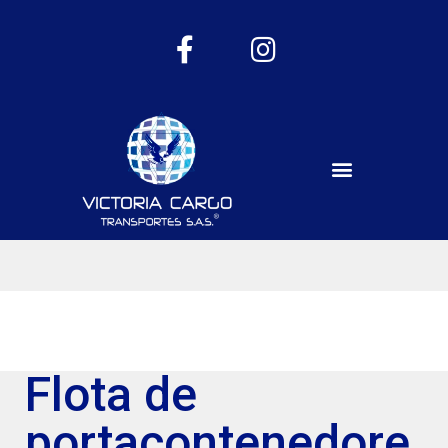
Flota de
portacontenedore