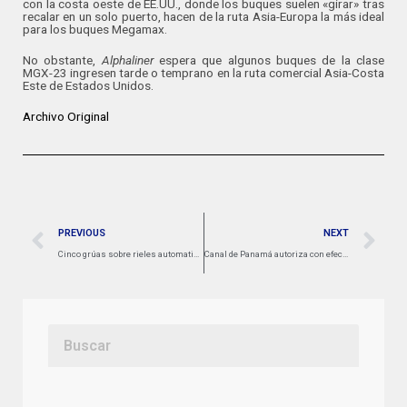
con la costa oeste de EE.UU., donde los buques suelen «girar» tras
recalar en un solo puerto, hacen de la ruta Asia-Europa la más ideal
para los buques Megamax.
No obstante,
Alphaliner
espera que algunos buques de la clase
MGX-23 ingresen tarde o temprano en la ruta comercial Asia-Costa
Este de Estados Unidos.
Archivo Original
PREVIOUS
NEXT
Cinco grúas sobre rieles automatizadas ya son transportadas rumbo al puerto de Chancay, Perú
Canal de Panamá autoriza con efecto inmediato calado máximo de 13,71 metros para tránsitos a través de esclusas Neopanamax