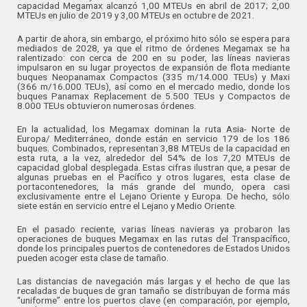
capacidad Megamax alcanzó 1,00 MTEUs en abril de 2017; 2,00
MTEUs en julio de 2019 y 3,00 MTEUs en octubre de 2021.
A partir de ahora, sin embargo, el próximo hito sólo se espera para
mediados de 2028, ya que el ritmo de órdenes Megamax se ha
ralentizado: con cerca de 200 en su poder, las líneas navieras
impulsaron en su lugar proyectos de expansión de flota mediante
buques Neopanamax Compactos (335 m/14.000 TEUs) y Maxi
(366 m/16.000 TEUs), así como en el mercado medio, donde los
buques Panamax Replacement de 5.500 TEUs y Compactos de
8.000 TEUs obtuvieron numerosas órdenes.
En la actualidad, los Megamax dominan la ruta Asia- Norte de
Europa/ Mediterráneo, donde están en servicio 179 de los 186
buques. Combinados, representan 3,88 MTEUs de la capacidad en
esta ruta, a la vez, alrededor del 54% de los 7,20 MTEUs de
capacidad global desplegada. Estas cifras ilustran que, a pesar de
algunas pruebas en el Pacífico y otros lugares, esta clase de
portacontenedores, la más grande del mundo, opera casi
exclusivamente entre el Lejano Oriente y Europa. De hecho, sólo
siete están en servicio entre el Lejano y Medio Oriente.
En el pasado reciente, varias líneas navieras ya probaron las
operaciones de buques Megamax en las rutas del Transpacífico,
donde los principales puertos de contenedores de Estados Unidos
pueden acoger esta clase de tamaño.
Las distancias de navegación más largas y el hecho de que las
recaladas de buques de gran tamaño se distribuyan de forma más
“uniforme” entre los puertos clave (en comparación, por ejemplo,