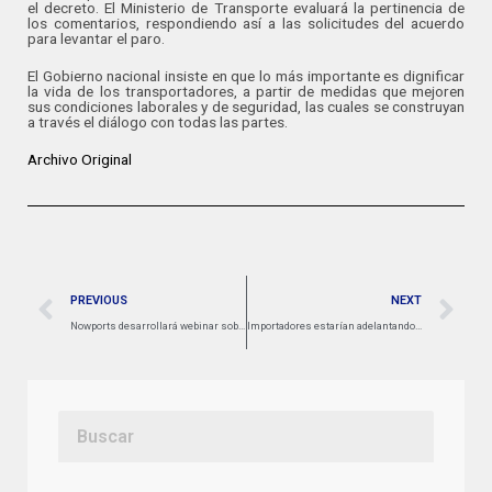
el decreto. El Ministerio de Transporte evaluará la pertinencia de
los comentarios, respondiendo así a las solicitudes del acuerdo
para levantar el paro.
El Gobierno nacional insiste en que lo más importante es dignificar
la vida de los transportadores, a partir de medidas que mejoren
sus condiciones laborales y de seguridad, las cuales se construyan
a través el diálogo con todas las partes.
Archivo Original
PREVIOUS
NEXT
Nowports desarrollará webinar sobre la optimización de las estrategias logísticas en el comercio entre China y América Latina
Importadores estarían adelantando pedidos por temor a nueva huelga en la USEC y a los aranceles de Trump