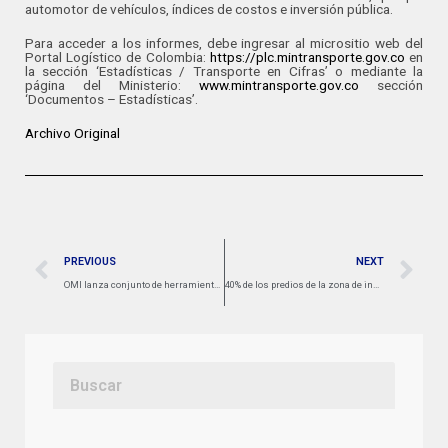
automotor de vehículos, índices de costos e inversión pública.
Para acceder a los informes, debe ingresar al micrositio web del
Portal Logístico de Colombia:
https://plc.mintransporte.gov.co
en
la sección ‘Estadísticas / Transporte en Cifras’ o mediante la
página del Ministerio:
www.mintransporte.gov.co
sección
‘Documentos – Estadísticas’.
Archivo Original
PREVIOUS
NEXT
OMI lanza conjunto de herramientas para frenar amenazas a la información privilegiada en el sector marítimo
40% de los predios de la zona de influencia del proyecto Cartagena-Barranquilla, Circunvalar de La Prosperidad, están exentos de la valorización: MinTransporte