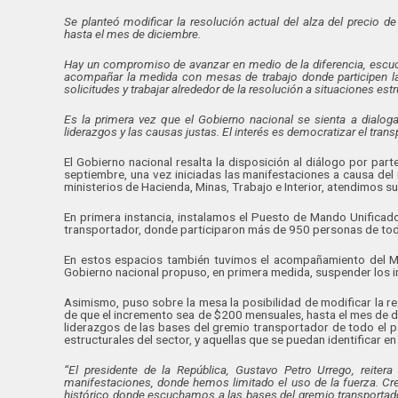
Se planteó modificar la resolución actual del alza del precio 
hasta el mes de diciembre.
Hay un compromiso de avanzar en medio de la diferencia, escuc
acompañar la medida con mesas de trabajo donde participen las
solicitudes y trabajar alrededor de la resolución a situaciones estr
Es la primera vez que el Gobierno nacional se sienta a dialog
liderazgos y las causas justas. El interés es democratizar el transp
El Gobierno nacional resalta la disposición al diálogo por pa
septiembre, una vez iniciadas las manifestaciones a causa del
ministerios de Hacienda, Minas, Trabajo e Interior, atendimos s
En primera instancia, instalamos el Puesto de Mando Unificad
transportador, donde participaron más de 950 personas de todo
En estos espacios también tuvimos el acompañamiento del Minis
Gobierno nacional propuso, en primera medida, suspender los i
Asimismo, puso sobre la mesa la posibilidad de modificar la res
de que el incremento sea de $200 mensuales, hasta el mes de d
liderazgos de las bases del gremio transportador de todo el p
estructurales del sector, y aquellas que se puedan identificar en
“El presidente de la República, Gustavo Petro Urrego, reiter
manifestaciones, donde hemos limitado el uso de la fuerza. C
histórico donde escuchamos a las bases del gremio transportad