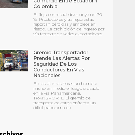
Comercio Entre Ecuador Y
Colombia
El flujo comercial disminuye un 70
%. Productores y transportistas
reportan pérdidas y empleos en
riesgo. La prohibición de ingreso por
vía terrestre de varias exportaciones
Gremio Transportador
Prende Las Alertas Por
Seguridad De Los
Conductores En Vías
Nacionales
En las últimas horas un hombre
murió en medio el fuego cruzado
en la vía Panamericana.
TRANSPORTE El gremio de
transporte de carga enfrenta un
difícil panorama en
rchivos