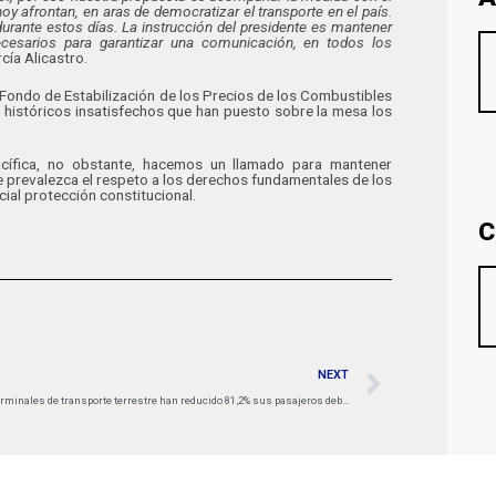
oy afrontan, en aras de democratizar el transporte en el país.
urante estos días. La instrucción del presidente es mantener
ecesarios para garantizar una comunicación, en todos los
cía Alicastro.
el Fondo de Estabilización de los Precios de los Combustibles
 históricos insatisfechos que han puesto sobre la mesa los
acífica, no obstante, hacemos un llamado para mantener
 prevalezca el respeto a los derechos fundamentales de los
ial protección constitucional.
C
NEXT
Terminales de transporte terrestre han reducido 81,2% sus pasajeros debido a los cierres viales