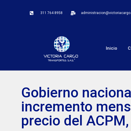
311 764 8958
administracion@victoriacarg
Inicio
C
Gobierno naciona
incremento mensu
precio del ACPM,