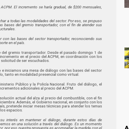
de ACPM. El incremento se haría gradual, de $200 mensuales,
har a todas las modalidades del sector. Por eso, se propuso
 bases del gremio transportador, con el fin de atender sus
ucturales.
ar con las bases del sector transportador, reconociendo sus
orte en el país.
rte del gremio transportador. Desde el pasado domingo 1 de
 incremento en el precio del ACPM, en coordinación con los
u solicitud de ser escuchados.
o e iniciamos una mesa de diálogo con las bases del sector
, tanto en modalidad presencial como virtual.
terio Público y la Policía Nacional. Fruto del diálogo, el
ncrementos adicionales al precio del ACPM.
olución actual del alza al precio del combustible, con el fin
iciembre. Además, el Gobierno nacional, en conjunto con los
aís, pretende iniciar mesas técnicas para atender los temas
 los espacios.
a su interés en mantener el diálogo, durante estos días de
reemos en una solución a través del diálogo. Es un momento
A
or, por eso nuestra propuesta es acompañar la medida con el