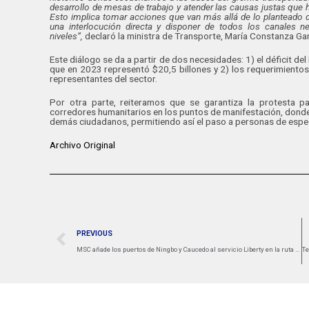
desarrollo de mesas de trabajo y atender las causas justas que h
Esto implica tomar acciones que van más allá de lo planteado d
una interlocución directa y disponer de todos los canales n
niveles”,
declaró la ministra de Transporte, María Constanza Gar
Este diálogo se da a partir de dos necesidades: 1) el déficit d
que en 2023 representó $20,5 billones y 2) los requerimientos
representantes del sector.
Por otra parte, reiteramos que se garantiza la protesta p
corredores humanitarios en los puntos de manifestación, donde
demás ciudadanos, permitiendo así el paso a personas de espec
Archivo Original
PREVIOUS
MSC añade los puertos de Ningbo y Caucedo al servicio Liberty en la ruta Asia – USEC