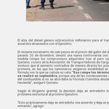
El alza del diésel genera sobrecostos millonarios para el tra
acuerdos alcanzados con el Ejecutivo.
El reciente incremento de cien pesos en el precio del galón del 
pasado 20 de diciembre, desató una nueva controversia con 
medida rompe los compromisos adquiridos tras el paro cam
Quiceno, vocero de la Asociación de Transportadores de Carga
sostuvo que el aumento contradice de manera directa los acue
protesta, en las que los camioneros exigieron estabilidad en 
fórmula con la que se calcula su valor.
“Eso rompe los término
se realizó en septiembre
, porque una de las consecuencias 
del combustible si no se abordaba la Fórmula Colombia desde 
Hacienda”, aseguró Quiceno.
Según el dirigente gremial, la decisión deja en entredicho
problema estructural al próximo Ejecutivo.
“Esto prácticamente deja en entredicho ese acuerdo y deja un 
entrando”, agregó.