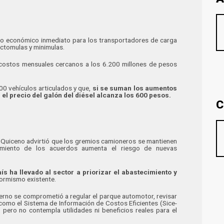
to económico inmediato para los transportadores de carga
actomulas y minimulas.
ecostos mensuales cercanos a los 6.200 millones de pesos
00 vehículos articulados y que,
si se suman los aumentos
l precio del galón del diésel alcanza los 600 pesos.
C
 Quiceno advirtió que los gremios camioneros se mantienen
imiento de los acuerdos aumenta el riesgo de nuevas
ís ha llevado al sector a priorizar el abastecimiento y
formismo existente.
ierno se comprometió a regular el parque automotor, revisar
como el Sistema de Información de Costos Eficientes (Sice-
pero no contempla utilidades ni beneficios reales para el