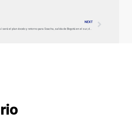
NEXT
Así será el plan éxodo y retorno para Soacha, salida de Bogotá en el sur, durante Navidad y Año Nuevo
rio