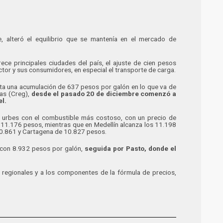
e, alteró el equilibrio que se mantenía en el mercado de
ce principales ciudades del país, el ajuste de cien pesos
ector y sus consumidores, en especial el transporte de carga.
nta una acumulación de 637 pesos por galón en lo que va de
as (Creg),
desde el pasado 20 de diciembre comenzó a
el.
las urbes con el combustible más costoso, con un precio de
a 11.176 pesos, mientras que en Medellín alcanza los 11.198
 10.861 y Cartagena de 10.827 pesos.
, con 8.932 pesos por galón,
seguida por Pasto, donde el
 regionales y a los componentes de la fórmula de precios,