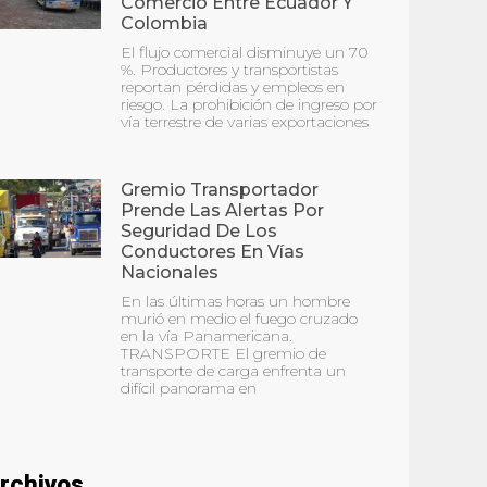
Comercio Entre Ecuador Y
Colombia
El flujo comercial disminuye un 70
%. Productores y transportistas
reportan pérdidas y empleos en
riesgo. La prohibición de ingreso por
vía terrestre de varias exportaciones
Gremio Transportador
Prende Las Alertas Por
Seguridad De Los
Conductores En Vías
Nacionales
En las últimas horas un hombre
murió en medio el fuego cruzado
en la vía Panamericana.
TRANSPORTE El gremio de
transporte de carga enfrenta un
difícil panorama en
rchivos