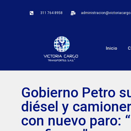
311 764 8958
administracion@victoriacarg
Inicio
C
Gobierno Petro su
diésel y camion
con nuevo paro: 