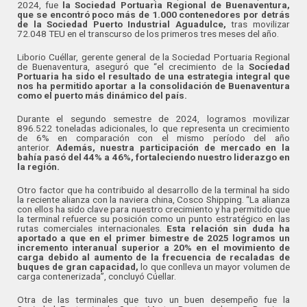
2024, fue
la Sociedad Portuaria Regional de Buenaventura,
que se encontró poco más de 1.000 contenedores por detrás
de la Sociedad Puerto Industrial Aguadulce,
tras movilizar
72.048 TEU en el transcurso de los primeros tres meses del año.
Liborio Cuéllar, gerente general de la Sociedad Portuaria Regional
de Buenaventura, aseguró que “el crecimiento de la
Sociedad
Portuaria ha sido el resultado de una estrategia integral que
nos ha permitido aportar a la consolidación de Buenaventura
como el puerto más dinámico del país.
Durante el segundo semestre de 2024, logramos movilizar
896.522 toneladas adicionales, lo que representa un crecimiento
de 6% en comparación con el mismo período del año
anterior.
Además, nuestra participación de mercado en la
bahía pasó del 44% a 46%, fortaleciendo nuestro liderazgo en
la región.
Otro factor que ha contribuido al desarrollo de la terminal ha sido
la reciente alianza con la naviera china, Cosco Shipping. “La alianza
con ellos ha sido clave para nuestro crecimiento y ha permitido que
la terminal refuerce su posición como un punto estratégico en las
rutas comerciales internacionales.
Esta relación sin duda ha
aportado a que en el primer bimestre de 2025 logramos un
incremento interanual superior a 20% en el movimiento de
carga debido al aumento de la frecuencia de recaladas de
buques de gran capacidad,
lo que conlleva un mayor volumen de
carga contenerizada”, concluyó Cúellar.
Otra de las terminales que tuvo un buen desempeño fue la