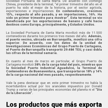
Sociedad Portuaria de Santa Marta. De acuerdo con Domingo
Chinea, presidente de la terminal, “el primer trimestre del año en el
puerto ha sido el mejor de la historia, por el sector agrícola,
exportaciones e importaciones.
En contenedores, crecimos
15%, respecto al año pasado, y en importaciones, 16%. Ha
sido un primer trimestre para mostrar”. Esta terminal se vio
beneficiada por las exportaciones de banano y café hacia
destinos como Europa, principalmente, y Estados Unidos.
La Sociedad Portuaria de Santa Marta movilizó más de 11.500
contenedores durante los primeros tres meses del año.
Además,
el puerto vecino, ubicado en Barranquilla, movilizó una cifra
superior. De acuerdo, con los datos de la unidad de
Investigaciones Económicas del Grupo Puerto de Cartagena,
el Puerto de Barranquilla transportó 29.484 TEU, y casi dobla
las cifras de la terminal samaria.
En cuanto al mes de marzo en particular, el Grupo Puerto de
Cartagena movilizó
38% de la carga total del país, mientras que
la Sociedad Puerto Industrial Aguadulce, la Terminal de
Contenedores de Buenaventura, que transportaron 18% y 14%
de la carga nacional del mes pasado, respectivamente.
Vale la pena destacar que en este primer trimestre no había la
incertidumbre actual por los aranceles impuestos por Donald
Trump a varias de las principales economías del planeta ni el
“Día
de la Liberación”.
Los productos que más exporta