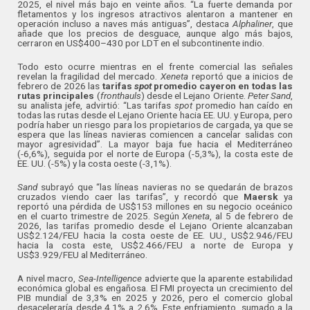
2025, el nivel más bajo en veinte años. “La fuerte demanda por
fletamentos y los ingresos atractivos alentaron a mantener en
operación incluso a naves más antiguas”, destaca
Alphaliner
, que
añade que los precios de desguace, aunque algo más bajos,
cerraron en US$400–430 por LDT en el subcontinente indio.
Todo esto ocurre mientras en el frente comercial las señales
revelan la fragilidad del mercado.
Xeneta
reportó que a inicios de
febrero de 2026 las
tarifas
spot
promedio cayeron en todas las
rutas principales
(
fronthauls
) desde el Lejano Oriente.
Peter Sand
,
su analista jefe, advirtió: “Las tarifas
spot
promedio han caído en
todas las rutas desde el Lejano Oriente hacia EE. UU. y Europa, pero
podría haber un riesgo para los propietarios de cargada, ya que se
espera que las líneas navieras comiencen a cancelar salidas con
mayor agresividad”. La mayor baja fue hacia el Mediterráneo
(-6,6%), seguida por el norte de Europa (-5,3%), la costa este de
EE. UU. (-5%) y la costa oeste (-3,1%).
Sand
subrayó que “las líneas navieras no se quedarán de brazos
cruzados viendo caer las tarifas”, y recordó que
Maersk
ya
reportó una pérdida de US$153 millones en su negocio oceánico
en el cuarto trimestre de 2025. Según
Xeneta
, al 5 de febrero de
2026, las tarifas promedio desde el Lejano Oriente alcanzaban
US$2.124/FEU hacia la costa oeste de EE. UU., US$2.946/FEU
hacia la costa este, US$2.466/FEU a norte de Europa y
US$3.929/FEU al Mediterráneo.
A nivel macro,
Sea-Intelligence
advierte que la aparente estabilidad
económica global es engañosa. El FMI proyecta un crecimiento del
PIB mundial de 3,3% en 2025 y 2026, pero el comercio global
desaceleraría desde 4,1% a 2,6%. Este enfriamiento, sumado a la