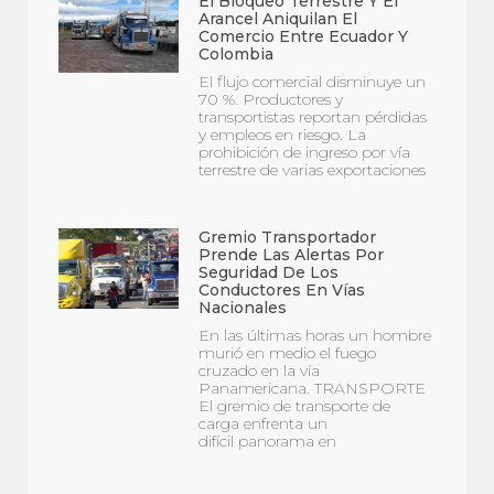
El Bloqueo Terrestre Y El
Arancel Aniquilan El
Comercio Entre Ecuador Y
Colombia
El flujo comercial disminuye un
70 %. Productores y
transportistas reportan pérdidas
y empleos en riesgo. La
prohibición de ingreso por vía
terrestre de varias exportaciones
Gremio Transportador
Prende Las Alertas Por
Seguridad De Los
Conductores En Vías
Nacionales
En las últimas horas un hombre
murió en medio el fuego
cruzado en la vía
Panamericana. TRANSPORTE
El gremio de transporte de
carga enfrenta un
difícil panorama en