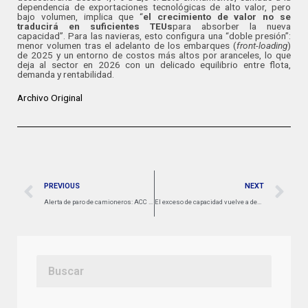
dependencia de exportaciones tecnológicas de alto valor, pero
bajo volumen, implica que “
el crecimiento de valor no se
traducirá en suficientes TEUs
para absorber la nueva
capacidad”. Para las navieras, esto configura una “doble presión”:
menor volumen tras el adelanto de los embarques (
front-loading
)
de 2025 y un entorno de costos más altos por aranceles, lo que
deja al sector en 2026 con un delicado equilibrio entre flota,
demanda y rentabilidad.
Archivo Original
PREVIOUS
NEXT
Alerta de paro de camioneros: ACC rechaza ingreso de camiones ecuatorianos al país
El exceso de capacidad vuelve a desbordar al transporte marítimo de contenedores