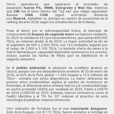
Otros operadores que superaron el promedio de
expansión
fueron PIL, HMM, Evergreen y Wan Hai
, mientras
que
ZIM
fue el único dentro del “top ten” que redujo capacidad.
Aunque
CMA CGM
siguió acortando distancia
con
Maersk
,
Alphaliner
no anticipa un cambio de posiciones en el
ranking durante 2026 según los actuales libros de órdenes,
Pese al temor por la sobrecapacidad futura, el mercado de
compraventa de
buques de segunda mano
se mantuvo resiliente.
En 2025 se vendieron 332 portacontenedores, que suman 859.000
TEUs, un volumen similar al de 2024. La mayor actividad se dio en
el segmento de 900 a 2.000 TEUs, con 162 unidades, seguido por
el rango de 2.000 a 5.100 TEUs. La limitada oferta de naves y la
fuerte demanda por capacidad disponible sostuvieron los precios,
incluso cuando las tarifas de fletes
spot
se debilitaron en el
segundo semestre.
En el
ámbito ambiental
, la adopción de
scrubbers
alcanzó un
récord, aunque con una desaceleración evidente. Al 20 de enero de
2026, el 42% de la flota global —1.543 buques y 13,9 millones de
TEUs— contaba con estos dispositivos. La menor diferencia de
precios entre combustibles explica el cambio de incentivos: en
Róterdam, el diferencial entre el
heavy fuel-oil
y el combustible bajo
en azufre promedió US$56 por tonelada en 2025, frente a US$79
en 2024 y US$100 en 2023. Además, marcos normativos como el
FuelEU Maritime y el “Fit for 55” reducen el atractivo de esta
tecnología al penalizar mayores emisiones.
Otro indicador de fortaleza fue el casi
inexistente desguace
.
Solo doce buques, con 8.172 TEUs, fueron enviados a reciclaje en