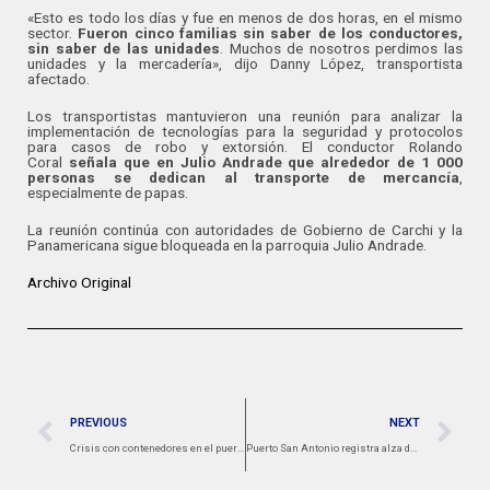
«Esto es todo los días y fue en menos de dos horas, en el mismo
sector.
Fueron cinco familias sin saber de los conductores,
sin saber de las unidades
. Muchos de nosotros perdimos las
unidades y la mercadería», dijo Danny López, transportista
afectado.
Los transportistas mantuvieron una reunión para analizar la
implementación de tecnologías para la seguridad y protocolos
para casos de robo y extorsión. El conductor Rolando
Coral
señala que en Julio Andrade que alrededor de 1 000
personas se dedican al transporte de mercancía
,
especialmente de papas.
La reunión continúa con autoridades de Gobierno de Carchi y la
Panamericana sigue bloqueada en la parroquia Julio Andrade.
Archivo Original
PREVIOUS
NEXT
Crisis con contenedores en el puerto de Buenaventura. Transportadores de carga, al borde del colapso, hacen llamado a MinTransporte
Puerto San Antonio registra alza de 10,2% en TEUs movilizados durante los primeros cuatro meses de 2025