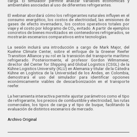
carga. El simulador permite analizar variables económicas y
ambientales asociadas al uso de diferentes refrigerantes.
El webinar abordará cómo los refrigerantes naturales influyen en el
consumo energético, los costos de electricidad, las emisiones de
gases de efecto invernadero, los costos operativos totales por
viaje y el costo por kilogramo de CO₂ evitado. A partir de ejemplos
concretos de bienes movilizados en contenedores refrigerados, se
mostrarán escenarios comparativos entre tecnologías.
La sesión incluirá una introducción a cargo de Mark Major, del
Kuehne Climate Center, sobre el enfoque de la Greener Reefer
Transition Alliance y su rol en la transición del transporte marítimo
refrigerado. Posteriormente, el profesor Gordon Wilmsmeier,
director del Center for Shipping and Global Logistics (CSGL) de la
Kühne Logistics University (KLU) en Alemania y titular de la Cátedra
Kühne en Logística de la Universidad de los Andes, en Colombia,
demostrará el uso del simulador para identificar opciones
económicamente viables de descarbonización en el transporte
reefer.
La herramienta interactiva permite ajustar parámetros como el tipo
de refrigerante, los precios de combustible y electricidad, las rutas
comerciales, los tipos de carga y el tipo de buque, facilitando la
evaluación de distintos escenarios de mercado.
Archivo Original