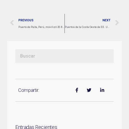
PREVIOUS
NEXT
Puerto de Paita, Perú, movilizó 20.834 TEUs de palta en 2025, equivalente al 33,8% del total nacional
Puertos de la Costa Oeste de EE. UU. se debilitan ante el declive del comercio con China
Compartir:
Entradas Recientes