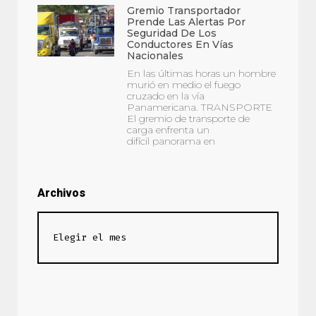
Gremio Transportador
Prende Las Alertas Por
Seguridad De Los
Conductores En Vías
Nacionales
En las últimas horas un hombre
murió en medio el fuego
cruzado en la vía
Panamericana. TRANSPORTE
El gremio de transporte de
carga enfrenta un
difícil panorama en
Archivos