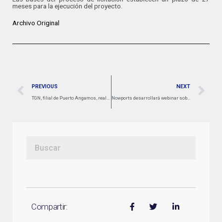
meses para la ejecución del proyecto.
Archivo Original
PREVIOUS
NEXT
TGN, filial de Puerto Angamos, realiza primera prueba de embarque de concentrado de cobre de su Proyecto de Expansión
Nowports desarrollará webinar sobre la optimización de las estrategias logísticas en el comercio entre China y América Latina
Compartir: