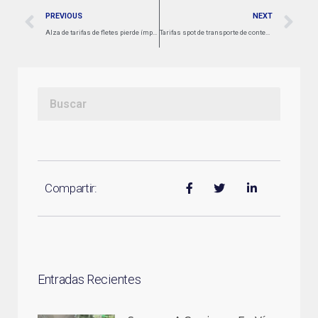
PREVIOUS
NEXT
Alza de tarifas de fletes pierde ímpetu y líneas navieras comienzan a ofrecer rebajas
Tarifas spot de transporte de contenedores inician ciclo a la baja, pero esto no significará su colapso
Compartir:
Entradas Recientes