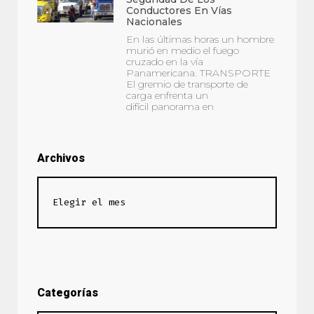
Conductores En Vías
Nacionales
En las últimas horas un hombre
murió en medio el fuego
cruzado en la vía
Panamericana. TRANSPORTE
El gremio de transporte de
carga enfrenta un
difícil panorama en
Archivos
Categorías