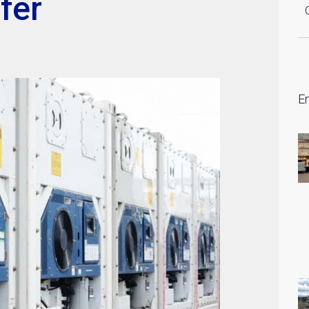
fer
E