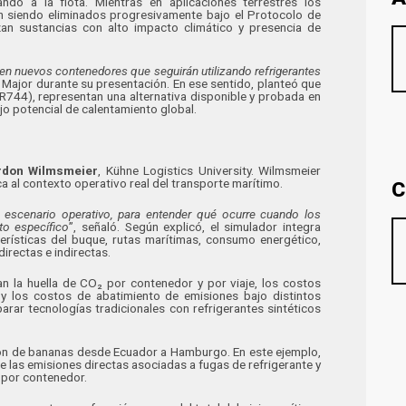
ndo a la flota. Mientras en aplicaciones terrestres los
án siendo eliminados progresivamente bajo el Protocolo de
izan sustancias con alto impacto climático y presencia de
o en nuevos contenedores que seguirán utilizando refrigerantes
ó Major durante su presentación. En ese sentido, planteó que
(R744), representan una alternativa disponible y probada en
jo potencial de calentamiento global.
rdon Wilmsmeier
, Kühne Logistics University. Wilmsmeier
C
ca al contexto operativo real del transporte marítimo.
l escenario operativo, para entender qué ocurre cuando los
o específico
”, señaló. Según explicó, el simulador integra
erísticas del buque, rutas marítimas, consumo energético,
irectas e indirectas.
an la huella de CO₂ por contenedor y por viaje, los costos
 y los costos de abatimiento de emisiones bajo distintos
rar tecnologías tradicionales con refrigerantes sintéticos
ón de bananas desde Ecuador a Hamburgo. En este ejemplo,
te las emisiones directas asociadas a fugas de refrigerante y
 por contenedor.