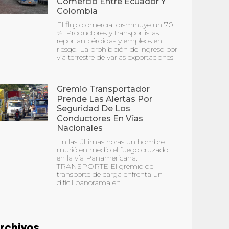
Comercio Entre Ecuador Y
Colombia
El flujo comercial disminuye un 70
%. Productores y transportistas
reportan pérdidas y empleos en
riesgo. La prohibición de ingreso por
vía terrestre de varias exportaciones
Gremio Transportador
Prende Las Alertas Por
Seguridad De Los
Conductores En Vías
Nacionales
En las últimas horas un hombre
murió en medio el fuego cruzado
en la vía Panamericana.
TRANSPORTE El gremio de
transporte de carga enfrenta un
difícil panorama en
rchivos