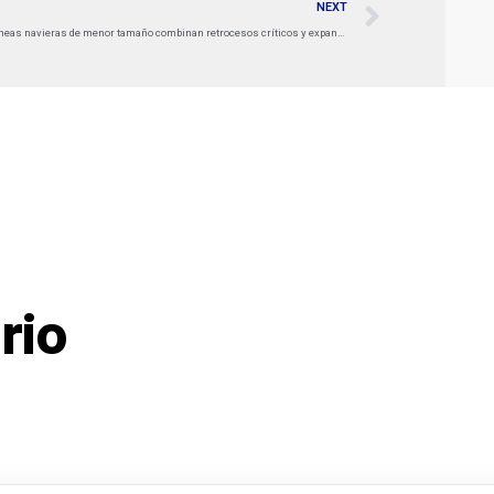
NEXT
Líneas navieras de menor tamaño combinan retrocesos críticos y expansiones récord en el último año
rio