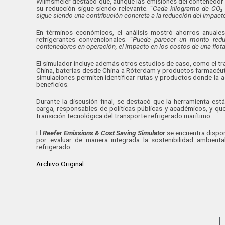
Wilmsmeier destacó que, aunque las emisiones del contenedor r
su reducción sigue siendo relevante. “
Cada kilogramo de CO₂ 
sigue siendo una contribución concreta a la reducción del impact
En términos económicos, el análisis mostró ahorros anuale
refrigerantes convencionales. “
Puede parecer un monto reduc
contenedores en operación, el impacto en los costos de una flota 
El simulador incluye además otros estudios de caso, como el tr
China, baterías desde China a Róterdam y productos farmacéut
simulaciones permiten identificar rutas y productos donde la 
beneficios.
Durante la discusión final, se destacó que la herramienta es
carga, responsables de políticas públicas y académicos, y qu
transición tecnológica del transporte refrigerado marítimo.
El
Reefer Emissions & Cost Saving Simulator
se encuentra dispon
por evaluar de manera integrada la sostenibilidad ambienta
refrigerado.
Archivo Original