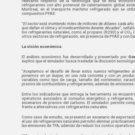
relevante respecto de la tecnología que se está incorpora
refrigerantes con alto potencial de calentamiento global est
Montreal, en el transporte marítimo refrigerado aún se util
compuestos PFAS.
“
El sector está invirtiendo miles de millones de dólares cada añ
que dañan el clima y el medioambiente durante décadas
”, señal
los refrigerantes naturales, como el propano (R290) y el CO₂ 
otros sectores de refrigeración, sin presencia de PFAS y con ba
La visión económica
El análisis económico fue desarrollado y presentado por
Go
explicó que el simulador busca trasladar la discusión tecnológi
“
Aceptamos el desafío de llevar estos nuevos refrigerantes a
ponemos en un buque, en una ruta concreta y con un product
variables como tipo de carga, tamaño del contenedor, caract
precios de combustibles y refrigerantes, además de emisiones d
Entre los indicadores que entrega la herramienta se encuentr
operativos asociados al consumo energético y refrigerante,
escenarios de precios del carbono. El simulador permite compa
frente a alternativas con refrigerantes naturales.
Como caso de estudio, se presentó un escenario de exportaci
el uso de refrigerantes naturales permitió eliminar prácticamen
las emisiones de TFA, además de reducir los costos operativos