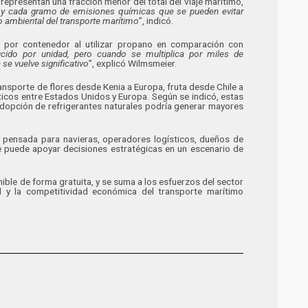
epresentan una fracción menor del total del viaje marítimo,
y cada gramo de emisiones químicas que se pueden evitar
o ambiental del transporte marítimo
”, indicó.
s por contenedor al utilizar propano en comparación con
ido por unidad, pero cuando se multiplica por miles de
se vuelve significativo
”, explicó Wilmsmeier.
ansporte de flores desde Kenia a Europa, fruta desde Chile a
icos entre Estados Unidos y Europa. Según se indicó, estas
adopción de refrigerantes naturales podría generar mayores
tá pensada para navieras, operadores logísticos, dueños de
e puede apoyar decisiones estratégicas en un escenario de
ible de forma gratuita, y se suma a los esfuerzos del sector
l y la competitividad económica del transporte marítimo