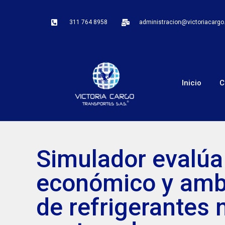
311 764 8958
administracion@victoriacarg
Inicio
C
Simulador evalúa
económico y ambi
de refrigerantes 