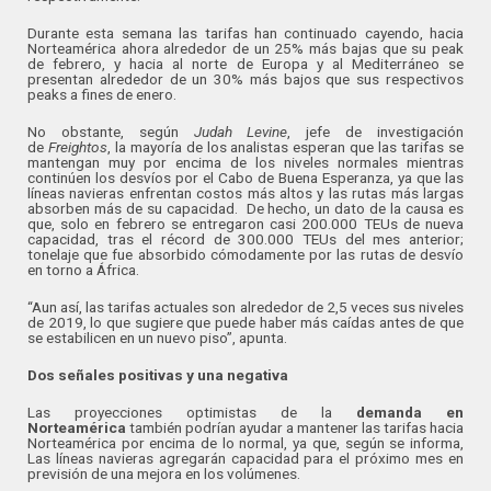
Durante esta semana las tarifas han continuado cayendo, hacia
Norteamérica ahora alrededor de un 25% más bajas que su peak
de febrero, y hacia al norte de Europa y al Mediterráneo se
presentan alrededor de un 30% más bajos que sus respectivos
peaks a fines de enero.
No obstante, según
Judah Levine
, jefe de investigación
de
Freightos
, la mayoría de los analistas esperan que las tarifas se
mantengan muy por encima de los niveles normales mientras
continúen los desvíos por el Cabo de Buena Esperanza, ya que las
líneas navieras enfrentan costos más altos y las rutas más largas
absorben más de su capacidad. De hecho, un dato de la causa es
que, solo en febrero se entregaron casi 200.000 TEUs de nueva
capacidad, tras el récord de 300.000 TEUs del mes anterior;
tonelaje que fue absorbido cómodamente por las rutas de desvío
en torno a África.
“Aun así, las tarifas actuales son alrededor de 2,5 veces sus niveles
de 2019, lo que sugiere que puede haber más caídas antes de que
se estabilicen en un nuevo piso”, apunta.
Dos señales positivas y una negativa
Las proyecciones optimistas de la
demanda en
Norteamérica
también podrían ayudar a mantener las tarifas hacia
Norteamérica por encima de lo normal, ya que, según se informa,
Las líneas navieras agregarán capacidad para el próximo mes en
previsión de una mejora en los volúmenes.