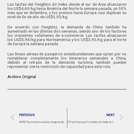
Las tarifas del
Freightos Air Index
desde el sur de Asia alcanzaron
los US$4,60/kg hacia América del Norte la semana pasada, un 55%
más que en diciembre, y los precios hacia Europa casi duplican su
nivel de fin de año de US$3,55/kg.
De acuerdo con
Freightos,
la demanda de China también ha
aumentado en las últimas dos semanas, siendo uno de los factores
los crecientes volúmenes de e-commerce. Las tarifas alcanzaron
los US$5,94/kg para Norteamérica y los US$3,93/kg para el norte
de Europa la semana pasada.
Las líneas aéreas de pasajeros estadounidenses que optan por no
restablecer completamente los itinerarios semanales a China,
debido al retraso de la demanda turística, también pueden
representar cierta restricción de capacidad para esta ruta.
Archivo Original
PREVIOUS
NEXT
APM Terminals evalúa impacto de Chancay: “redefinirá la forma en que las líneas navieras dan servicio a la costa oeste de Sudamérica”
STI afirma que “cumple con toda la legislación”, tras Requerimiento de la Fiscalía Nacional Económica (FNE)