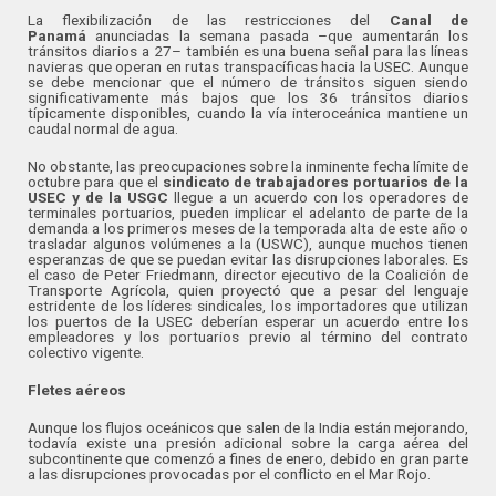
La flexibilización de las restricciones del
Canal de
Panamá
anunciadas la semana pasada –que aumentarán los
tránsitos diarios a 27– también es una buena señal para las líneas
navieras que operan en rutas transpacíficas hacia la USEC. Aunque
se debe mencionar que el número de tránsitos siguen siendo
significativamente más bajos que los 36 tránsitos diarios
típicamente disponibles, cuando la vía interoceánica mantiene un
caudal normal de agua.
No obstante, las preocupaciones sobre la inminente fecha límite de
octubre para que el
sindicato de trabajadores portuarios de la
USEC
y de la USGC
llegue a un acuerdo con los operadores de
terminales portuarios, pueden implicar el adelanto de parte de la
demanda a los primeros meses de la temporada alta de este año o
trasladar algunos volúmenes a la (USWC), aunque muchos tienen
esperanzas de que se puedan evitar las disrupciones laborales. Es
el caso de Peter Friedmann, director ejecutivo de la Coalición de
Transporte Agrícola, quien proyectó que a pesar del lenguaje
estridente de los líderes sindicales, los importadores que utilizan
los puertos de la USEC deberían esperar un acuerdo entre los
empleadores y los portuarios previo al término del contrato
colectivo vigente.
Fletes aéreos
Aunque los flujos oceánicos que salen de la India están mejorando,
todavía existe una presión adicional sobre la carga aérea del
subcontinente que comenzó a fines de enero, debido en gran parte
a las disrupciones provocadas por el conflicto en el Mar Rojo.