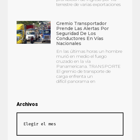
terrestre de varias exportaciones
Gremio Transportador
Prende Las Alertas Por
Seguridad De Los
Conductores En Vías
Nacionales
En las últimas horas un hombre
murió en medio el fuego
cruzado en la vía
Panamericana. TRANSPORTE
El gremio de transporte de
carga enfrenta un
difícil panorama en
Archivos