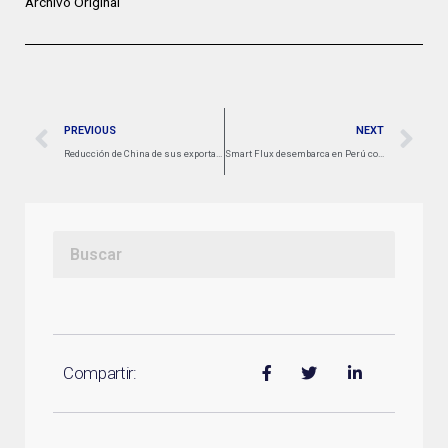
Archivo Original
PREVIOUS
NEXT
Reducción de China de sus exportaciones de UCO no impactarían fuertemente al transporte marítimo de productos químicos
Smart Flux desembarca en Perú con sus soluciones digitales para la logística marítima de la mano de su representante Ian Taylor
Compartir: