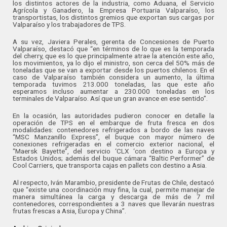
los distintos actores de la industria, como Aduana, el Servicio
Agrícola y Ganadero, la Empresa Portuaria Valparaíso, los
transportistas, los distintos gremios que exportan sus cargas por
Valparaíso y los trabajadores de TPS.
A su vez, Javiera Perales, gerenta de Concesiones de Puerto
Valparaíso, destacó que “en términos de lo que es la temporada
del cherry, que es lo que principalmente atrae la atención este año,
los movimientos, ya lo dijo el ministro, son cerca del 50% más de
toneladas que se van a exportar desde los puertos chilenos. En el
caso de Valparaíso también considera un aumento, la última
temporada tuvimos 213.000 toneladas, las que este año
esperamos incluso aumentar a 230.000 toneladas en los
terminales de Valparaíso. Así que un gran avance en ese sentido”.
En la ocasión, las autoridades pudieron conocer en detalle la
operación de TPS en el embarque de fruta fresca en dos
modalidades: contenedores refrigerados a bordo de las naves
“MSC Manzanillo Express”, el buque con mayor número de
conexiones refrigeradas en el comercio exterior nacional, el
“Maersk Bayette”, del servicio ‘CLX ‘con destino a Europa y
Estados Unidos; además del buque cámara “Baltic Performer” de
Cool Carriers, que transporta cajas en pallets con destino a Asia.
Al respecto, Iván Marambio, presidente de Frutas de Chile, destacó
que “existe una coordinación muy fina, la cual, permite manejar de
manera simultánea la carga y descarga de más de 7 mil
contenedores, correspondientes a 3 naves que llevarán nuestras
frutas frescas a Asia, Europa y China”.