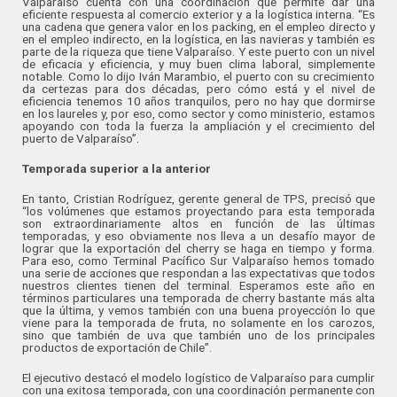
Valparaíso cuenta con una coordinación que permite dar una
eficiente respuesta al comercio exterior y a la logística interna. “Es
una cadena que genera valor en los packing, en el empleo directo y
en el empleo indirecto, en la logística, en las navieras y también es
parte de la riqueza que tiene Valparaíso. Y este puerto con un nivel
de eficacia y eficiencia, y muy buen clima laboral, simplemente
notable. Como lo dijo Iván Marambio, el puerto con su crecimiento
da certezas para dos décadas, pero cómo está y el nivel de
eficiencia tenemos 10 años tranquilos, pero no hay que dormirse
en los laureles y, por eso, como sector y como ministerio, estamos
apoyando con toda la fuerza la ampliación y el crecimiento del
puerto de Valparaíso”.
Temporada superior a la anterior
En tanto, Cristian Rodríguez, gerente general de TPS, precisó que
“los volúmenes que estamos proyectando para esta temporada
son extraordinariamente altos en función de las últimas
temporadas, y eso obviamente nos lleva a un desafío mayor de
lograr que la exportación del cherry se haga en tiempo y forma.
Para eso, como Terminal Pacífico Sur Valparaíso hemos tomado
una serie de acciones que respondan a las expectativas que todos
nuestros clientes tienen del terminal. Esperamos este año en
términos particulares una temporada de cherry bastante más alta
que la última, y vemos también con una buena proyección lo que
viene para la temporada de fruta, no solamente en los carozos,
sino que también de uva que también uno de los principales
productos de exportación de Chile”.
El ejecutivo destacó el modelo logístico de Valparaíso para cumplir
con una exitosa temporada, con una coordinación permanente con