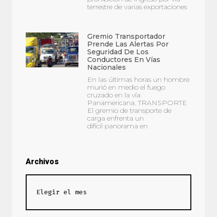
terrestre de varias exportaciones
Gremio Transportador
Prende Las Alertas Por
Seguridad De Los
Conductores En Vías
Nacionales
En las últimas horas un hombre
murió en medio el fuego
cruzado en la vía
Panamericana. TRANSPORTE
El gremio de transporte de
carga enfrenta un
difícil panorama en
Archivos