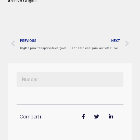
Archivo Original
PREVIOUS
NEXT
Reglas para transporte de carga cambian en Colombia: ¿qué ajustes hay para conductores?
El fin del diésel para las flotas: Lo eléctrico sería una opción más rentable
Compartir: