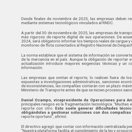
Desde finales de noviembre de 2025, las empresas deben reg
mediante sistemas tecnológicos vinculados al RNDC.
A partir del 30 de noviembre de 2025, las empresas de trans
más riguroso de reporte digital de sus operaciones. De ac
2024, será obligatorio informar los tiempos reales de cargue y
monitoreo de flota conectados al Registro Nacional de Despa
La norma establece que el sistema de información se convierte e
de la mercancía en el país. Aunque la obligación de reportar 
actualización introduce mayores exigencias técnicas y un c
información.
Las empresas que omitan el reporte, lo realicen fuera de lo
expuestas a investigaciones administrativas, sanciones econó
de inconsistencias, las compañías contarán con un plazo máximo
Ministerio de Transporte antes de que se inicien procesos sanc
Daniel Ocampo, vicepresidente de Operaciones para Am
principales riesgos es la fragmentación tecnológica. “Muchas 
reporte con otro.
Esto suele generar dificultades técnic
obligándolas a gestionar soluciones con dos compañías 
reporte oportuno”, afirmó.
El directivo agregó que contar con información centralizada pe
“Nuestra plataforma facilita el cumplimiento de la ley y proporc