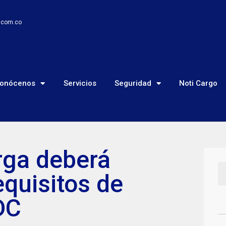
o.com.co
onócenos
Servicios
Seguridad
Noti Cargo
rga deberá
equisitos de
DC