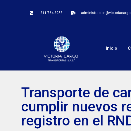
311 764 8958
administracion@victoriacarg
Inicio
C
Transporte de ca
cumplir nuevos r
registro en el RN