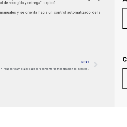
l de recogida y entrega”, explicó.
anuales y se orienta hacia un control automatizado de la
C
NEXT
MinTransporte amplía el plazo para comentar la modificación del decreto de carga