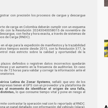
istrar con precisión los procesos de cargue y descargue
porte de carga en Colombia deberán cumplir con un esquema
uerdo con la Resolución 20243040058015 de noviembre de
 descargue, con fecha y hora exacta, a través de sistemas de
chos de Carga (RNDC).
n el eje para la expedición de manifiestos y la trazabilidad
estos tiempos existe desde 2013, con la Resolución 377, la
ontrol más estricto sobre la calidad y oportunidad de la
s plazos definidos o registren datos incorrectos quedarán
micas y un aumento en la frecuencia de auditorías. En caso
 de 72 horas para validar y corregir la información ante el
ionatorios.
érica Latina de Zonar Systems
, señaló que uno de los
empresas tienen el GPS con un proveedor y la plataforma de
as al momento de identificar el origen de una falla,
distintas,
lo que consume tiempo vital y pone en riesgo el
rmite contrastar la operación real con lo reportado al RNDC.
A
iona un panel detallado con información del vehículo (placa),