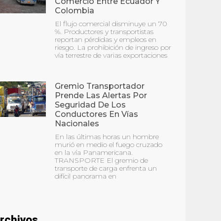
Comercio Entre Ecuador Y
Colombia
El flujo comercial disminuye un 70
%. Productores y transportistas
reportan pérdidas y empleos en
riesgo. La prohibición de ingreso por
vía terrestre de varias exportaciones
Gremio Transportador
Prende Las Alertas Por
Seguridad De Los
Conductores En Vías
Nacionales
En las últimas horas un hombre
murió en medio el fuego cruzado
en la vía Panamericana.
TRANSPORTE El gremio de
transporte de carga enfrenta un
difícil panorama en
rchivos