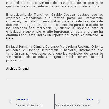
intermediario ante el Ministro del Transporte de su país, y se
gestionen soluciones ante las trabas para la solicitud de la póliza.
El presidente de Transinver, Giraldo Cepeda, destaco que las
empresas venezolanas que forman parte del intercambio
comercial, han tenido varias trabas para la obtención de este
documento, exigido en territorio colombiano para el traslado de
los camiones con mercancía. Y, aunque la solicitud ante el
embajador sigue en pie,
el alto funcionario hasta ahora no ha
emitido respuesta
, indica un reporte del medio colombiano
La
Calle
.
De igual forma, la Cámara Colombo Venezolana Regional Oriente,
así como el Consejo Intergremial Binacional, informaron que
también realizan gestiones para que los vehículos de carga de
Venezuela puedan acceder a la tarjeta de habilitación emitida por el
país vecino.
Archivo Original
PREVIOUS
NEXT
Trabas en el intercambio
Café y aceite de palma impulsan alza del 23,5% de las exportaciones no mineras de Colombia