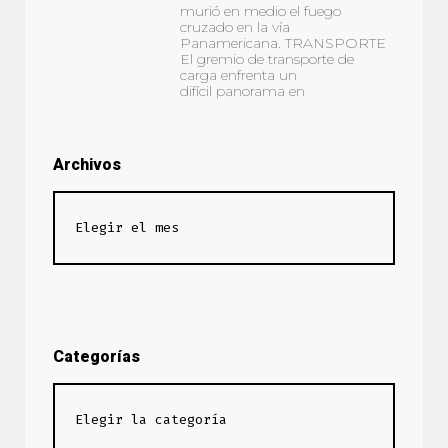
murió en medio el fuego
cruzado en la vía
Panamericana. TRANSPORTE
El gremio de transporte de
carga enfrenta un
difícil panorama en
Archivos
Categorías