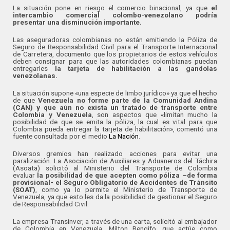
La situación pone en riesgo el comercio binacional, ya que
el
intercambio comercial colombo-venezolano podría
presentar una disminución importante.
Las aseguradoras colombianas no están emitiendo la Póliza de
Seguro de Responsabilidad Civil para el Transporte Internacional
de Carretera, documento que los propietarios de estos vehículos
deben consignar para que las autoridades colombianas puedan
entregarles
la tarjeta de habilitación a las gandolas
venezolanas.
La situación supone «una especie de limbo jurídico» ya que el hecho
de que
Venezuela no forme parte de la Comunidad Andina
(CAN) y que aún no exista un tratado de transporte entre
Colombia y Venezuela
, son aspectos que «limitan mucho la
posibilidad de que se emita la póliza, la cual es vital para que
Colombia pueda entregar la tarjeta de habilitación», comentó una
fuente consultada por el medio
La Nación
.
Diversos gremios han realizado acciones para evitar una
paralización. La Asociación de Auxiliares y Aduaneros del Táchira
(Asoata) solicitó al Ministerio del Transporte de Colombia
evaluar
la posibilidad de que acepten como póliza –de forma
provisional- el Seguro Obligatorio de Accidentes de Tránsito
(SOAT)
, como ya lo permite el Ministerio de Transporte de
Venezuela, ya que esto les da la posibilidad de gestionar el Seguro
de Responsabilidad Civil.
La empresa Transinver, a través de una carta, solicitó al embajador
de Colombia en Venezuela, Milton Rengifo, que actúe como