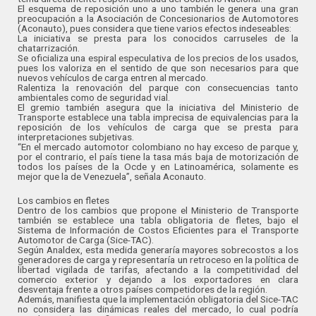
El esquema de reposición uno a uno también le genera una gran
preocupación a la Asociación de Concesionarios de Automotores
(Aconauto), pues considera que tiene varios efectos indeseables:
La iniciativa se presta para los conocidos carruseles de la
chatarrización.
Se oficializa una espiral especulativa de los precios de los usados,
pues los valoriza en el sentido de que son necesarios para que
nuevos vehículos de carga entren al mercado.
Ralentiza la renovación del parque con consecuencias tanto
ambientales como de seguridad vial.
El gremio también asegura que la iniciativa del Ministerio de
Transporte establece una tabla imprecisa de equivalencias para la
reposición de los vehículos de carga que se presta para
interpretaciones subjetivas.
“En el mercado automotor colombiano no hay exceso de parque y,
por el contrario, el país tiene la tasa más baja de motorización de
todos los países de la Ocde y en Latinoamérica, solamente es
mejor que la de Venezuela”, señala Aconauto.
Los cambios en fletes
Dentro de los cambios que propone el Ministerio de Transporte
también se establece una tabla obligatoria de fletes, bajo el
Sistema de Información de Costos Eficientes para el Transporte
Automotor de Carga (Sice-TAC).
Según Analdex, esta medida generaría mayores sobrecostos a los
generadores de carga y representaría un retroceso en la política de
libertad vigilada de tarifas, afectando a la competitividad del
comercio exterior y dejando a los exportadores en clara
desventaja frente a otros países competidores de la región.
Además, manifiesta que la implementación obligatoria del Sice-TAC
no considera las dinámicas reales del mercado, lo cual podría