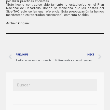
penalizar prácticas eficientes.
“Este hecho contradice abiertamente lo establecido en el Plan
Nacional de Desarrollo, donde se menciona que los costos del
Sice-TAC solo serían una referencia. Esta preocupación la hemos
manifestado en reiterados escenarios”, comenta Analdex.
Archivo Original
PREVIOUS
NEXT
Analdex advierte sobre costos de modernización de carga propuesta por el Ministerio de Transporte
Gobierno cede a la presión y extiende suspensión del peaje de Turbaco por nueve meses más