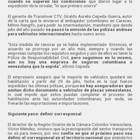
cuando se superen las condiciones
que dieron lugar a la
expedición de la circular, “lo que primero ocurra”.
El gerente de Transinver CTV, Giraldo Aurelio Cepeda Guerra, autor
de la carta que le enviaron al embajador colombiano en Caracas,
Milton Rengifo, para pedir su intermediación, manifestó que desde
julio del año pasado
se pausó la emisión de las pólizas andinas
para vehículos internacionales
hasta nuevo aviso.
“Esta medida de renovar ya se había implementado. Entonces, el
acuerdo se prorroga por un año más, siempre y cuando las
empresas cumplan los requisitos exigidos y uno de ellos es tener la
Póliza de Responsabilidad Civil,
pero seguimos en lo mismo,
aún no hay una empresa de seguros colombiana o
venezolana que la expida
”, afirmó Cepeda.
El empresario aseguró que la mayoría de vehículos quedará sin
habilitación a partir del 29 de julio, fecha en la cual fueron
expedidas las últimas pólizas, porque
no hay aseguradoras que
emitan dicho documento a vehículos de placas venezolanas
,
lo cual impide que estos puedan completar el proceso de
habilitación ante las autoridades colombianas, por ende, se
frenarán las exportaciones e importaciones.
Siguiente paso: definir corresponsal
El director de la Región Oriente de la Cámara Colombo Venezolana,
Víctor Méndez, sostuvo que la preocupación del sector transporte
no es para menos, por eso
confía en que el próximo paso sea
definir el corresponsal en el territorio nacional
que atienda los