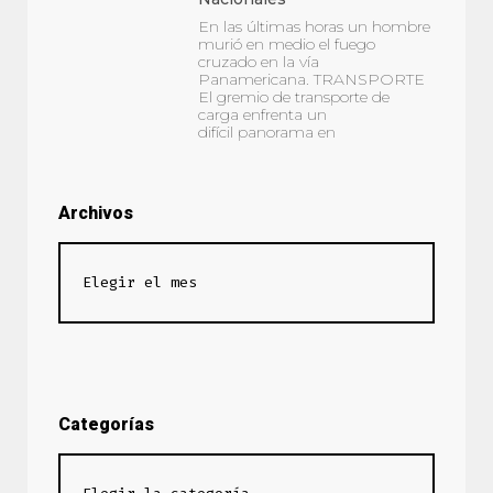
En las últimas horas un hombre
murió en medio el fuego
cruzado en la vía
Panamericana. TRANSPORTE
El gremio de transporte de
carga enfrenta un
difícil panorama en
Archivos
Categorías