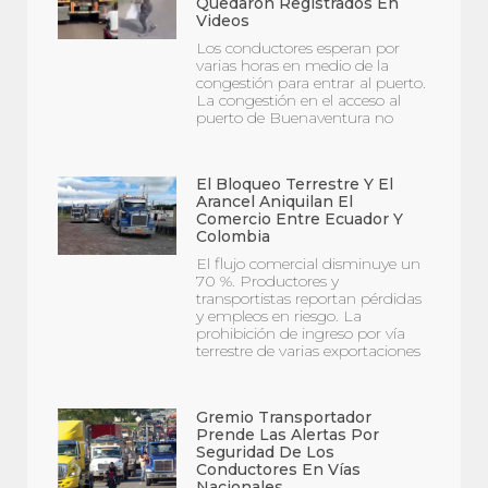
Quedaron Registrados En
Videos
Los conductores esperan por
varias horas en medio de la
congestión para entrar al puerto.
La congestión en el acceso al
puerto de Buenaventura no
El Bloqueo Terrestre Y El
Arancel Aniquilan El
Comercio Entre Ecuador Y
Colombia
El flujo comercial disminuye un
70 %. Productores y
transportistas reportan pérdidas
y empleos en riesgo. La
prohibición de ingreso por vía
terrestre de varias exportaciones
Gremio Transportador
Prende Las Alertas Por
Seguridad De Los
Conductores En Vías
Nacionales