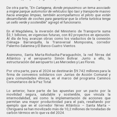
De otra parte, “
En Cartagena, donde propusimos un tema asociado
a migrar parque automotor de vehículos tipo taxi y transporte masivo
hacia energías limpias, también acompañamos el piloto que están
desarrollando de coches para garantizar que la oferta turística tenga
un sello verde y sostenible
” agregó el funcionario.
En el Magdalena, la inversión del Ministerio de Transporte suma
$3,1 billones, en vigencias futuras, con 82 proyectos en ejecución.
Al día de hoy, avanzan obras como los viaductos de la conexión
Ciénaga- Barranquilla, la Transversal Momposina, corredor
Palermo-Salamina y El Banco-Cuatro Vientos.
Asimismo, Santa Marta-Riohacha-Paraguachón, la red férrea del
Atlántico y el aeropuerto Simón Bolívar. Junto a ello, la
estructuración del aeropuerto Las Mercedes y Las Flores.
Por otra parte, para el 2024 se destinarán $9.742 millones para la
firma de convenios solidarios con Juntas de Acción Comunal y
para comunidades étnicas, en el marco del programa Caminos
Comunitarios de la Paz Total.
Lo anterior, hace parte de las apuestas por un pacto por la
movilidad segura, saludable y sostenible, que vincula la
intermodalidad, así como la implementación de acciones que
permitan una mayor productividad para el país, resaltando por
ejemplo que en el corredor férreo Atlántico – Santa Marta –
Chiriguaná se han movilizado más de 10,2 millones de toneladas de
carbón térmico en lo que va del 2024.