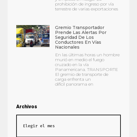
prohibición de ingreso por vía
terrestre de varias exportaciones
Gremio Transportador
Prende Las Alertas Por
Seguridad De Los
Conductores En Vías
Nacionales
En las últimas horas un hombre
murió en medio el fuego
cruzado en la vía
Panamericana. TRANSPORTE
El gremio de transporte de
carga enfrenta un
difícil panorama en
Archivos