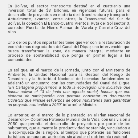
En Bolívar, el sector transporte destinó en el cuatrienio una
inversión total de $3 billones, en vigencias futuras, para el
desarrollo de proyectos en materia de infraestructura y transporte.
Actualmente, avanzan, entre otros, la Transversal del Sur de
Bolívar, la conexión El Banco-Cuatro Vientos, Ruta del Sol sector 3,
corredor Puerta de Hierro-Palmar de Varela y Carreto-Cruz del
Viso.
Uno de los puntos importantes tiene que ver con la restauración de
ecosistemas degradados del Canal del Dique, una intervención que
busca transformar la zona, de manera integral, mediante un
proceso de sostenibilidad que ponga en primer lugar a las
comunidades.
Es así que, en el marco de la jornada, junto con el Ministerio de
Ambiente, la Unidad Nacional para la Gestión del Riesgo de
Desastres y la Autoridad Nacional de Licencias Ambientales se
adelantó un encuentro con las comunidades del Canal del Dique.
“
En Cartagena propusimos a toda la eco-región una iniciativa que
busca activar el 13 de junio una agenda social, buscar que ese
sistema de participación nos permita concretar un documento
CONPES que vincule esfuerzos de otros ministerios para garantizar
un proyecto sostenible a 2050”
informó el Ministro.
Lo anterior, en el marco de lo planteado en el Plan Nacional de
Desarrollo– Colombia Potencia Mundial de la Vida, con una visión a
2050 que permita el desarrollo de proyectos por parte de los
habitantes, que aumente la productividad sostenible, vinculados a
la eco-riqueza de la región, al tiempo que potencie las funciones
turísticas, pesqueras, agrícolas, sin afectar el patrimonio regional.