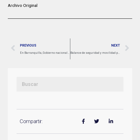
Archivo Original
PREVIOUS
NEXT
En Barranquilla, Gobierno nacional reafirmó su compromiso por un sistema de transporte democrático
Balance de seguridad y movilidad puente festivo Día de Ascensión y celebración de las Madres
Compartir: